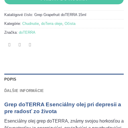
Katalógové číslo:
Grep Grapefruit doTERRA 15ml
Kategórie:
Chudnutie
,
doTerra oleje
,
Očista
Značka:
doTERRA
POPIS
ĎALŠIE INFORMÁCIE
Grep doTERRA Esenciálny olej pri depresii a
pre radosť zo života
Esenciálny olej grep doTERRA, známy svojou horkosťou a