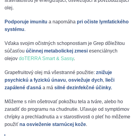
šťavnatosťou je energizujúci, osviežujúci a povzbudzujúci
olej.
Podporuje imunitu
a napomáha
pri očiste lymfatického
systému
.
Vďaka svojim očistných schopnostiam je Grep dôležitou
súčasťou
účinnej metabolickej zmesi
esenciálnych
olejov
doTERRA Smart & Sassy
.
Grapefruitový olej má všestranné použitie:
znižuje
psychickú a fyzickú únavu
,
osviežuje dych
,
lieči
zapálené ďasná
a má
silné dezinfekčné účinky.
Môžeme s ním ošetrovať pokožku tela a tváre, alebo ho
zaradiť do programu na chudnutie. Uľavuje od symptómov
chrípky a prechladnutia a v starostlivosti o pleť ho môžeme
použiť
na osvieženie starnúcej kože
.