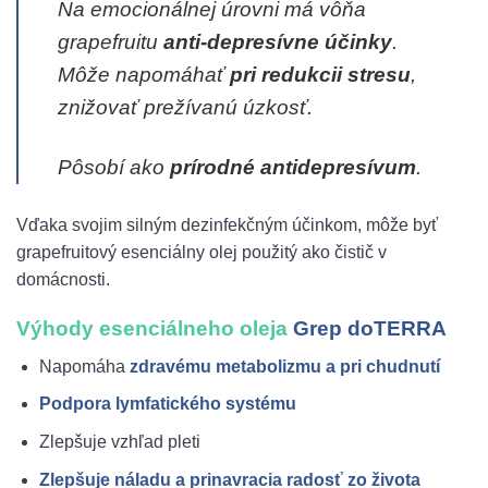
Na emocionálnej úrovni má vôňa
grapefruitu
anti-depresívne účinky
.
Môže napomáhať
pri redukcii stresu
,
znižovať prežívanú úzkosť.
Pôsobí ako
prírodné antidepresívum
.
Vďaka svojim silným dezinfekčným účinkom, môže byť
grapefruitový esenciálny olej použitý ako čistič v
domácnosti.
Výhody esenciálneho oleja
Grep doTERRA
Napomáha
zdravému metabolizmu a pri chudnutí
Podpora lymfatického systému
Zlepšuje vzhľad pleti
Zlepšuje náladu a prinavracia radosť zo života