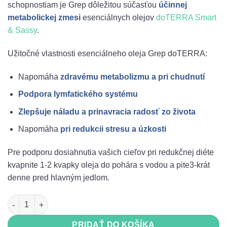
schopnostiam je Grep dôležitou súčasťou
účinnej
metabolickej zmesi
esenciálnych olejov
doTERRA Smart
& Sassy
.
Užitočné vlastnosti esenciálneho oleja Grep doTERRA:
Napomáha
zdravému metabolizmu a pri chudnutí
Podpora lymfatického systému
Zlepšuje náladu a prinavracia radosť zo života
Napomáha
pri redukcii stresu a úzkosti
Pre podporu dosiahnutia vašich cieľov pri redukčnej diéte
kvapnite 1-2 kvapky oleja do pohára s vodou a pite3-krát
denne pred hlavným jedlom.
množstvo Grep doTERRA esenciálny olej (Očista) 15ml
PRIDAŤ DO KOŠÍKA