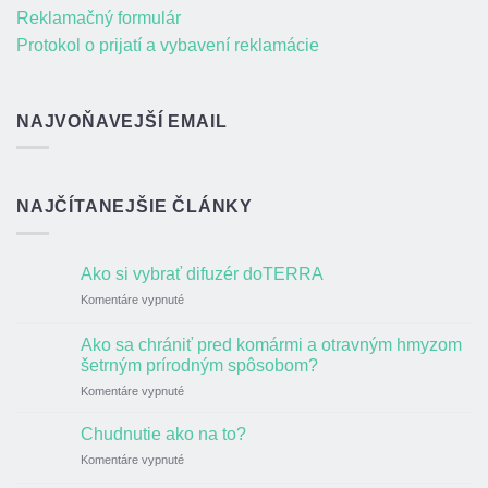
Reklamačný formulár
Protokol o prijatí a vybavení reklamácie
NAJVOŇAVEJŠÍ EMAIL
NAJČÍTANEJŠIE ČLÁNKY
Ako si vybrať difuzér doTERRA
na
Komentáre vypnuté
Ako
si
Ako sa chrániť pred komármi a otravným hmyzom
vybrať
šetrným prírodným spôsobom?
difuzér
na
Komentáre vypnuté
doTERRA
Ako
sa
Chudnutie ako na to?
chrániť
na
Komentáre vypnuté
pred
Chudnutie
komármi