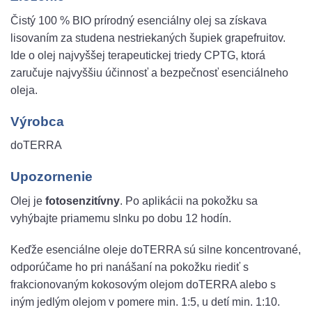
Čistý 100 % BIO prírodný esenciálny olej sa získava
lisovaním za studena nestriekaných šupiek grapefruitov.
Ide o olej najvyššej terapeutickej triedy CPTG, ktorá
zaručuje najvyššiu účinnosť a bezpečnosť esenciálneho
oleja.
Výrobca
doTERRA
Upozornenie
Olej je
fotosenzitívny
. Po aplikácii na pokožku sa
vyhýbajte priamemu slnku po dobu 12 hodín.
Keďže esenciálne oleje doTERRA sú silne koncentrované,
odporúčame ho pri nanášaní na pokožku riediť s
frakcionovaným kokosovým olejom doTERRA alebo s
iným jedlým olejom v pomere min. 1:5, u detí min. 1:10.