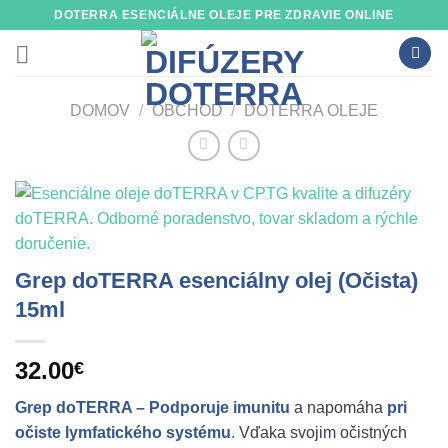
Skip
DOTERRA ESENCIÁLNE OLEJE PRE ZDRAVIE ONLINE
to
content
DOMOV
/
OBCHOD
/
DOTERRA OLEJE
Grep doTERRA esenciálny olej (Očista)
15ml
32.00
€
Grep doTERRA – Podporuje imunitu
a napomáha
pri
očiste lymfatického systému
.
Vďaka svojim očistných