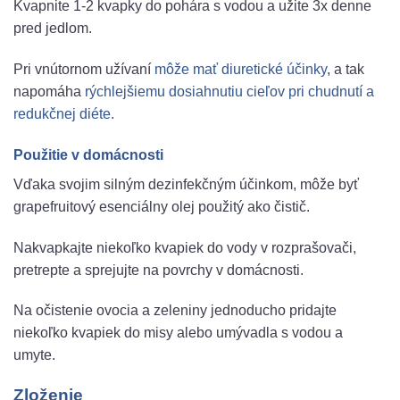
Kvapnite 1-2 kvapky do pohára s vodou a užite 3x denne
pred jedlom.
Pri vnútornom užívaní
môže mať diuretické účinky
, a tak
napomáha
rýchlejšiemu dosiahnutiu cieľov pri chudnutí a
redukčnej diéte.
Použitie v domácnosti
Vďaka svojim silným dezinfekčným účinkom, môže byť
grapefruitový esenciálny olej použitý ako čistič.
Nakvapkajte niekoľko kvapiek do vody v rozprašovači,
pretrepte a sprejujte na povrchy v domácnosti.
Na očistenie ovocia a zeleniny jednoducho pridajte
niekoľko kvapiek do misy alebo umývadla s vodou a
umyte.
Zloženie