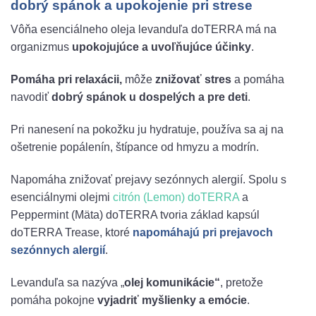
dobrý spánok a upokojenie pri strese
Vôňa esenciálneho oleja levanduľa doTERRA má na
organizmus
upokojujúce a uvoľňujúce účinky
.
Pomáha pri relaxácii,
môže
znižovať stres
a pomáha
navodiť
dobrý spánok u dospelých a pre deti
.
Pri nanesení na pokožku ju hydratuje, používa sa aj na
ošetrenie popálenín, štípance od hmyzu a modrín.
Napomáha znižovať prejavy sezónnych alergií. Spolu s
esenciálnymi olejmi
citrón (Lemon) doTERRA
a
Peppermint (Mäta) doTERRA tvoria základ kapsúl
doTERRA Trease, ktoré
napomáhajú pri prejavoch
sezónnych alergií
.
Levanduľa sa nazýva „
olej komunikácie“
, pretože
pomáha pokojne
vyjadriť myšlienky a emócie
.