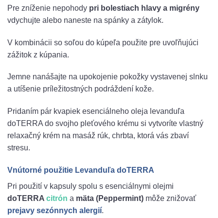
Pre zníženie nepohody
pri bolestiach hlavy a migrény
vdychujte alebo naneste na spánky a zátylok.
V kombinácii so soľou do kúpeľa použite pre uvoľňujúci
zážitok z kúpania.
Jemne nanášajte na upokojenie pokožky vystavenej slnku
a utíšenie príležitostných podráždení kože.
Pridaním pár kvapiek esenciálneho oleja levanduľa
doTERRA do svojho pleťového krému si vytvoríte vlastný
relaxačný krém na masáž rúk, chrbta, ktorá vás zbaví
stresu.
Vnútorné použitie Levanduľa doTERRA
Pri použití v kapsuly spolu s esenciálnymi olejmi
doTERRA
citrón
a
mäta (Peppermint)
môže znižovať
prejavy sezónnych alergií
.