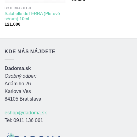
5.00
z 5
DOTERRA OLEJE
Salubelle doTERRA (Pleťové
sérum) 10ml
121.00
€
KDE NÁS NÁJDETE
Dadoma.sk
Osobný odber:
Adámiho 26
Karlova Ves
84105 Bratislava
eshop@dadoma.sk
Tel: 0911 136 061