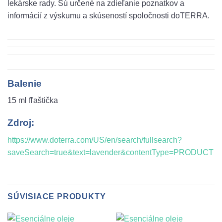
lekárske rady. Sú určené na zdieľanie poznatkov a
informácií z výskumu a skúseností spoločnosti doTERRA.
Balenie
15 ml fľaštička
Zdroj:
https://www.doterra.com/US/en/search/fullsearch?
saveSearch=true&text=lavender&contentType=PRODUCT
SÚVISIACE PRODUKTY