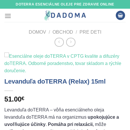
Skip
DOTERRA ESENCIÁLNE OLEJE PRE ZDRAVIE ONLINE
to
content
DOMOV
/
OBCHOD
/
PRE DETI
Levanduľa doTERRA (Relax) 15ml
51.00
€
Levanduľa doTERRA – vôňa esenciálneho oleja
levanduľa doTERRA má na organizmus
upokojujúce a
uvoľňujúce účinky
.
Pomáha pri relaxácii,
môže