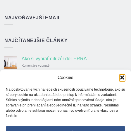
NAJVOŇAVEJŠÍ EMAIL
NAJČÍTANEJŠIE ČLÁNKY
Ako si vybrať difuzér doTERRA
na
Komentáre vypnuté
Ako
si
Cookies
Ako sa chrániť pred komármi a otravným hmyzom
vybrať
šetrným prírodným spôsobom?
difuzér
Na poskytovanie tých najlepších skúseností používame technológie, ako sú
na
Komentáre vypnuté
doTERRA
súbory cookie na ukladanie a/alebo prístup k informáciám o zariadení.
Ako
sa
Súhlas s týmito technológiami nám umožní spracovávať údaje, ako je
Chudnutie ako na to?
chrániť
správanie pri prehliadaní alebo jedinečné ID na tejto stránke. Nesúhlas
na
Komentáre vypnuté
pred
alebo odvolanie súhlasu môže nepriaznivo ovplyvniť určité vlastnosti a
Chudnutie
komármi
funkcie.
ako
a
Difuzer a jeho 3 použitia v domácnosti? Neuveríš,
na
otravným
aký vplyv má na zdravie!
to?
hmyzom