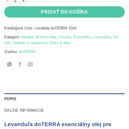
PRIDAŤ DO KOŠÍKA
Katalógové číslo:
Levadula doTERRA 15ml
Kategórií:
Alergia
,
doTerra oleje
,
Imunita
,
Kozmetika
,
Levanduľa
,
Pre
deti
,
Spánok a nespavosť
,
Stres a relax
Značka:
doTERRA
POPIS
ĎALŠIE INFORMÁCIE
Levanduľa doTERRA esenciálny olej pre