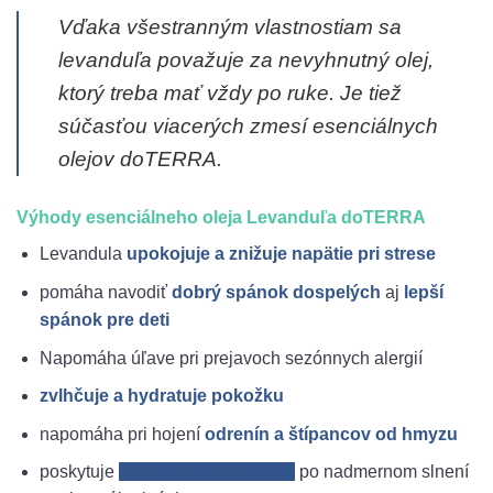
Vďaka všestranným vlastnostiam sa
levanduľa považuje za nevyhnutný olej,
ktorý treba mať vždy po ruke. Je tiež
súčasťou viacerých zmesí esenciálnych
olejov doTERRA.
Výhody esenciálneho oleja Levanduľa doTERRA
Levandula
upokojuje a znižuje napätie pri strese
pomáha navodiť
dobrý spánok dospelých
aj
lepší
spánok pre deti
Napomáha úľave pri prejavoch sezónnych alergií
zvlhčuje a hydratuje pokožku
napomáha pri hojení
odrenín
a štípancov od hmyzu
poskytuje
regeneráciu pokožke
po nadmernom slnení