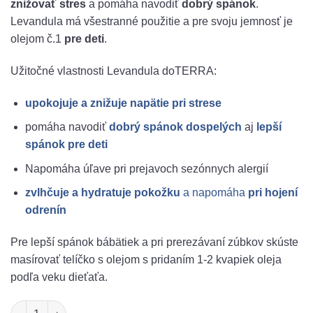
znižovať stres
a pomáha navodiť
dobrý spánok
.
Levandula má všestranné použitie a pre svoju jemnosť je
olejom č.1
pre deti
.
Užitočné vlastnosti Levandula doTERRA:
upokojuje a znižuje napätie pri strese
pomáha navodiť
dobrý spánok dospelých
aj
lepší
spánok pre deti
Napomáha úľave pri prejavoch sezónnych alergií
zvlhčuje a hydratuje pokožku
a napomáha
pri hojení
odrenín
Pre lepší spánok bábätiek a pri prerezávaní zúbkov skúste
masírovať telíčko s olejom s pridaním 1-2 kvapiek oleja
podľa veku dieťaťa.
množstvo Levanduľa doTERRA (Relax) 15ml