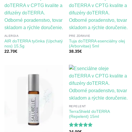
ALERGIA
PRE ZDRAVIE
AIR doTERRA tyčinka (Upchatý
Tuja doTERRA esenciálny olej
nos) 15,5g
(Arborvitae) 5ml
22.70
€
38.35
€
REPELENT
TerraShield doTERRA
(Repelent) 15ml
Hodnotenie
24.00
€