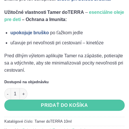
Užitočné vlastnosti Tamer doTERRA
–
esenciálne oleje
pre deti
– Ochrana a Imunita:
upokojuje bruško
po ťažkom jedle
uľavuje pri nevoľnosti pri cestovaní – kinetóze
Pred dlhým výletom aplikujte Tamer na zápästie, potierajte
sa a vdýchnite, aby ste minimalizovali pocity nevoľnosti pri
cestovaní.
Dostupné na objednávku
množstvo Tamer doTERRA pre deti (Bolesti brucha) 10ml
PRIDAŤ DO KOŠÍKA
Katalógové číslo:
Tamer doTERRA 10ml