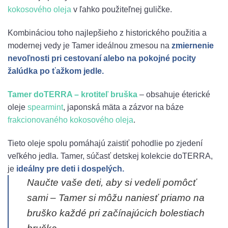
kokosového oleja
v ľahko použiteľnej guličke.
Kombináciou toho najlepšieho z historického použitia a
modernej vedy je Tamer ideálnou zmesou na
zmiernenie
nevoľnosti pri cestovaní alebo na pokojné pocity
žalúdka po ťažkom jedle.
Tamer doTERRA – krotiteľ bruška
– obsahuje éterické
oleje
spearmint
, japonská mäta a zázvor na báze
frakcionovaného kokosového oleja
.
Tieto oleje spolu pomáhajú zaistiť pohodlie po zjedení
veľkého jedla.
Tamer, súčasť detskej kolekcie doTERRA,
je
ideálny pre deti i dospelých.
Naučte vaše deti, aby si vedeli pomôcť
sami – Tamer si môžu naniesť priamo na
bruško každé pri začínajúcich bolestiach