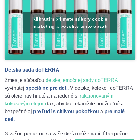
Kliknutím prijmete súbory cookie
marketing a povolíte tento obsah
Detská sada doTERRA
Zmes je súčasťou
detskej emočnej sady doTERRA
vyvinutej
špeciálne pre deti.
V detskej kolekcii doTERRA
sú oleje navrhnuté a nariedené s
frakcionovaným
kokosovým olejom
tak, aby boli okamžite použiteľné a
bezpečné aj
pre ľudí s citlivou pokožkou
a
pre malé
deti.
S vašou pomocou sa vaše dieťa môže naučiť bezpečne