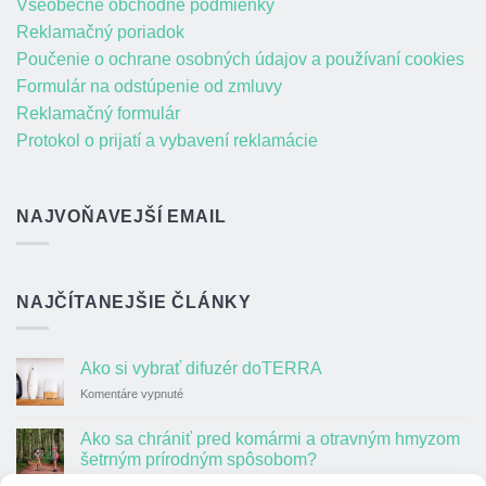
Všeobecné obchodné podmienky
Reklamačný poriadok
Poučenie o ochrane osobných údajov a používaní cookies
Formulár na odstúpenie od zmluvy
Reklamačný formulár
Protokol o prijatí a vybavení reklamácie
NAJVOŇAVEJŠÍ EMAIL
NAJČÍTANEJŠIE ČLÁNKY
Ako si vybrať difuzér doTERRA
na
Komentáre vypnuté
Ako
si
Ako sa chrániť pred komármi a otravným hmyzom
vybrať
šetrným prírodným spôsobom?
difuzér
na
Komentáre vypnuté
doTERRA