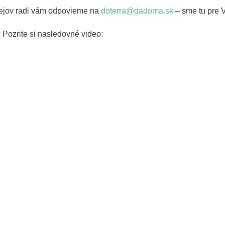
lejov radi vám odpovieme na
doterra@dadoma.sk
– sme tu pre 
 Pozrite si nasledovné video: