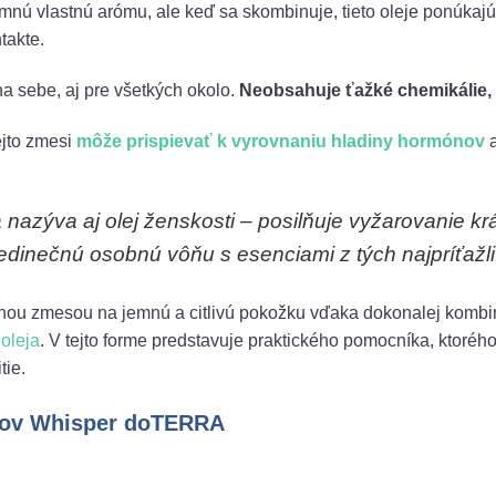
emnú vlastnú arómu, ale keď sa skombinuje, tieto oleje ponúkaj
ntakte.
na sebe, aj pre všetkých okolo.
Neobsahuje ťažké chemikálie,
ejto zmesi
môže prispievať k vyrovnaniu hladiny hormónov
a
azýva aj olej ženskosti – posilňuje vyžarovanie kr
edinečnú osobnú vôňu s esenciami z tých najpríťažli
nou zmesou na jemnú a citlivú pokožku vďaka dokonalej kombi
oleja
. V tejto forme predstavuje praktického pomocníka, ktoré
tie.
ejov Whisper doTERRA