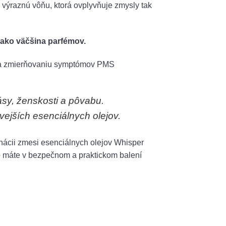
ú výraznú vôňu, ktorá ovplyvňuje zmysly tak
 ako väčšina parfémov.
 zmierňovaniu symptómov PMS
ásy, ženskosti a pôvabu.
vejších esenciálnych olejov.
nácii zmesi esenciálnych olejov Whisper
ho máte v bezpečnom a praktickom balení