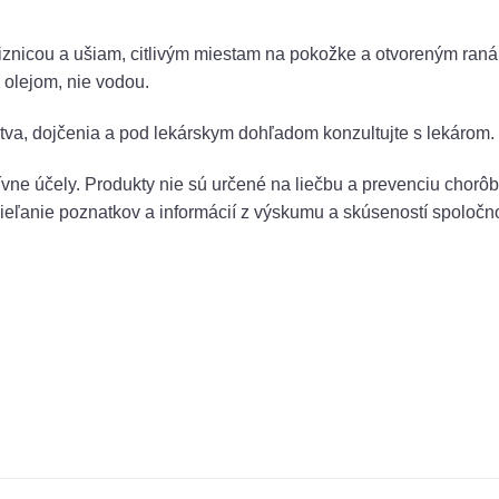
liznicou a ušiam, citlivým miestam na pokožke a otvoreným ran
 olejom, nie vodou.
tva, dojčenia a pod lekárskym dohľadom konzultujte s lekárom.
ívne účely. Produkty nie sú určené na liečbu a prevenciu chorô
dieľanie poznatkov a informácií z výskumu a skúseností spoloč