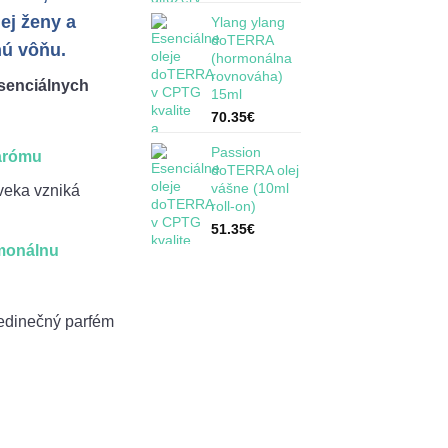
ej ženy a
Ylang ylang
doTERRA
nú vôňu.
(hormonálna
rovnováha)
esenciálnych
15ml
70.35
€
Passion
 arómu
doTERRA olej
vášne (10ml
veka vzniká
roll-on)
51.35
€
monálnu
jedinečný parfém
nciálne oleje (parfém pre ženy) 10ml