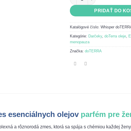
PRIDAŤ DO KO
Katalógové číslo:
Whisper doTERRA
Kategórie:
Darčeky
,
doTerra oleje
,
E
menopauza
Značka:
doTERRA
s esenciálnych olejov
parfém pre že
xná a rôznorodá zmes, ktorá sa spája s chémiou každej ženy