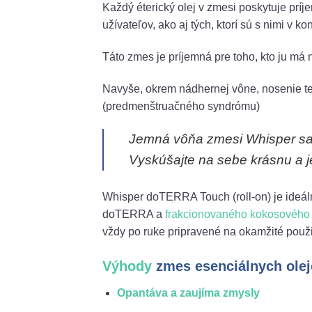
Každý éterický olej v zmesi poskytuje príj
užívateľov, ako aj tých, ktorí sú s nimi v ko
Táto zmes je príjemná pre toho, kto ju má 
Navyše, okrem nádhernej vône, nosenie t
(predmenštruačného syndrómu)
Jemná vôňa zmesi Whisper sa n
Vyskúšajte na sebe krásnu a j
Whisper doTERRA Touch (roll-on) je ideál
doTERRA a
frakcionovaného kokosového 
vždy po ruke pripravené na okamžité použi
Výhody
zmes esenciálnych ol
Opantáva a zaujíma zmysly