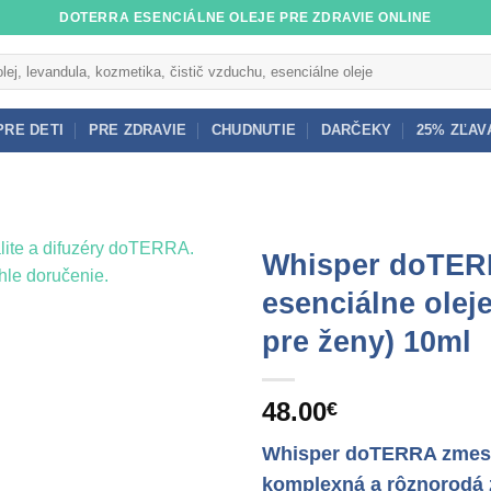
DOTERRA ESENCIÁLNE OLEJE PRE ZDRAVIE ONLINE
PRE DETI
PRE ZDRAVIE
CHUDNUTIE
DARČEKY
25% ZĽAV
Whisper doTE
esenciálne olej
pre ženy) 10ml
48.00
€
Whisper doTERRA zmes 
komplexná a rôznorodá 