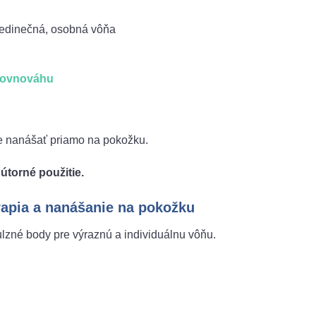
jedinečná, osobná vôňa
rovnováhu
 nanášať priamo na pokožku.
útorné použitie.
rapia a nanášanie na pokožku
ulzné body pre výraznú a individuálnu vôňu.