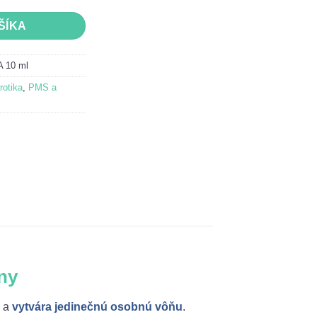
ŠÍKA
 10 ml
rotika
,
PMS a
ny
 a
vytvára jedinečnú osobnú vôňu
.