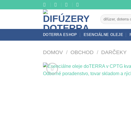
Skip
to
Hľadať:
content
DOTERRA ESHOP
ESENCIÁLNE OLEJE
DOMOV
/
OBCHOD
/
DARČEKY