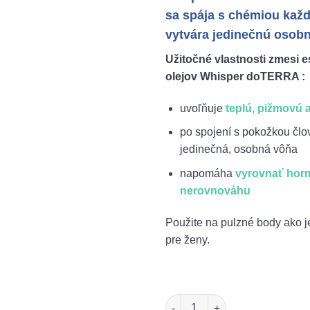
sa spája s chémiou každ
vytvára jedinečnú osob
Užitočné vlastnosti zmesi 
olejov Whisper doTERRA :
uvoľňuje
teplú, pižmovú
po spojení s pokožkou člo
jedinečná, osobná vôňa
napomáha
vyrovnať hor
nerovnováhu
Použite na pulzné body ako 
pre ženy.
množstvo Whisper doTERRA ese