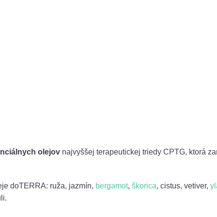
nciálnych olejov
najvyššej terapeutickej triedy CPTG, ktorá z
eje doTERRA: ruža, jazmín,
bergamot
,
škorica
, cistus, vetiver,
y
i.