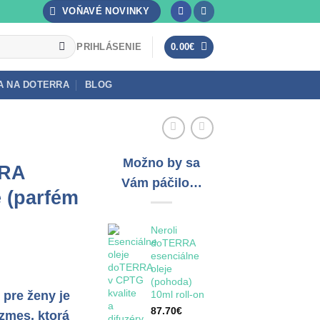
VOŇAVÉ NOVINKY
PRIHLÁSENIE
0.00
€
A NA DOTERRA
BLOG
Možno by sa
RRA
Vám páčilo…
e (parfém
Neroli
doTERRA
esenciálne
oleje
(pohoda)
10ml roll-on
pre ženy je
87.70
€
zmes, ktorá